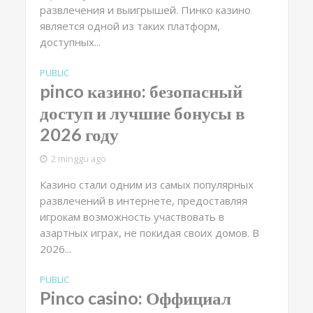
развлечения и выигрышей. Пинко казино
является одной из таких платформ,
доступных...
PUBLIC
pinco казино: безопасный
доступ и лучшие бонусы в
2026 году
2 minggu ago
Казино стали одним из самых популярных
развлечений в интернете, предоставляя
игрокам возможность участвовать в
азартных играх, не покидая своих домов. В
2026...
PUBLIC
Pinco casino: Оффициал