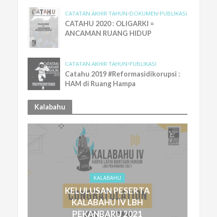
CATATAN AKHIR TAHUN
•
DOKUMEN
•
PUBLIKASI
CATAHU 2020 : OLIGARKI =
ANCAMAN RUANG HIDUP
CATATAN AKHIR TAHUN
•
PUBLIKASI
Catahu 2019 #Reformasidikorupsi :
HAM di Ruang Hampa
Kalabahu
KALABAHU
KELULUSAN PESERTA
KALABAHU IV LBH
PEKANBARU 2021