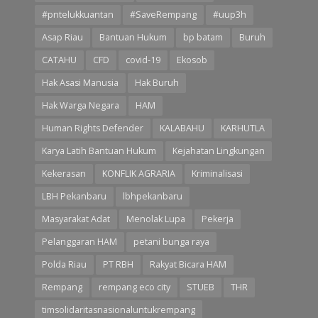
#pntelukkuantan
#SaveRempang
#uup3h
Asap Riau
Bantuan Hukum
bp batam
Buruh
CATAHU
CFD
covid-19
Ekosob
Hak Asasi Manusia
Hak Buruh
Hak Warga Negara
HAM
Human Rights Defender
KALABAHU
KARHUTLA
Karya Latih Bantuan Hukum
Kejahatan Lingkungan
Kekerasan
KONFLIK AGRARIA
Kriminalisasi
LBH Pekanbaru
lbhpekanbaru
Masyarakat Adat
Menolak Lupa
Pekerja
Pelanggaran HAM
petani bunga raya
Polda Riau
PT RBH
Rakyat Bicara HAM
Rempang
rempang eco city
STUEB
THR
timsolidaritasnasionaluntukrempang