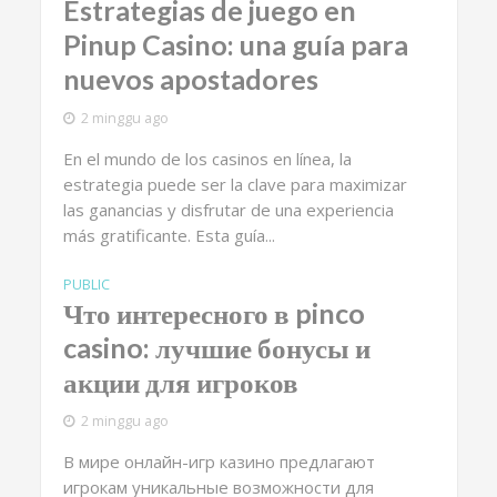
Estrategias de juego en
Pinup Casino: una guía para
nuevos apostadores
2 minggu ago
En el mundo de los casinos en línea, la
estrategia puede ser la clave para maximizar
las ganancias y disfrutar de una experiencia
más gratificante. Esta guía...
PUBLIC
Что интересного в pinco
casino: лучшие бонусы и
акции для игроков
2 minggu ago
В мире онлайн-игр казино предлагают
игрокам уникальные возможности для