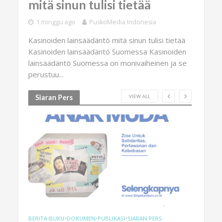
mitä sinun tulisi tietää
1 minggu ago
PuskoMedia Indonesia
Kasinoiden lainsäädäntö mitä sinun tulisi tietää
Kasinoiden lainsäädäntö Suomessa Kasinoiden
lainsäädäntö Suomessa on monivaiheinen ja se
perustuu...
VIEW ALL
Siaran Pers
BERITA
•
BUKU
•
DOKUMEN
•
PUBLIKASI
•
SIARAN PERS
SIARAN