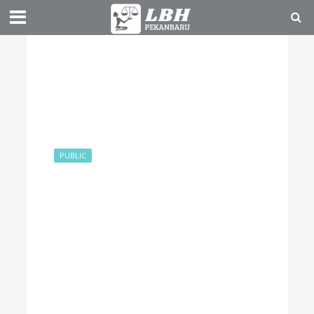
PUBLIC
Unlocking joint health: Essential
supplements and home care
strategies with SendiDoc