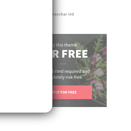
TAK BERKATEGORI
en
Slamz Mobile App Kraschar vid
Uppstart
ng
mt,
ren