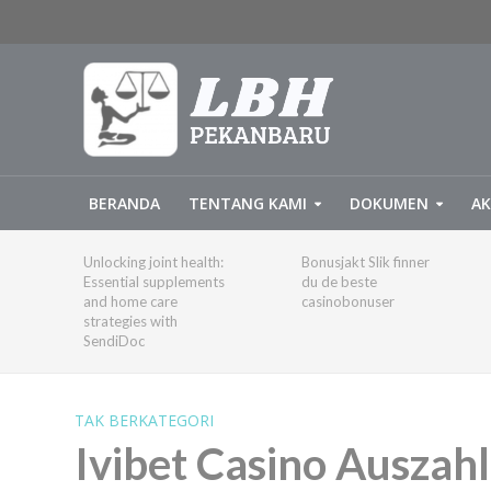
BERANDA
TENTANG KAMI
DOKUMEN
AK
Unlocking joint health:
Bonusjakt Slik finner
Essential supplements
du de beste
and home care
casinobonuser
strategies with
SendiDoc
TAK BERKATEGORI
Ivibet Casino Auszahl