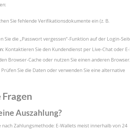
en:
hen Sie fehlende Verifikationsdokumente ein (z. B.
 Sie die „Passwort vergessen“-Funktion auf der Login-Seit
n:
Kontaktieren Sie den Kundendienst per Live-Chat oder E-
den Browser-Cache oder nutzen Sie einen anderen Browser
Prüfen Sie die Daten oder verwenden Sie eine alternative
e Fragen
eine Auszahlung?
je nach Zahlungsmethode: E-Wallets meist innerhalb von 24