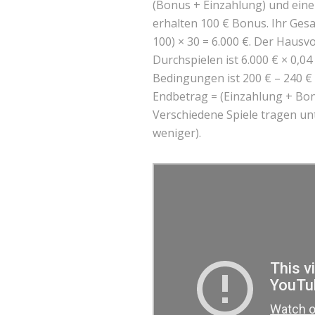
(Bonus + Einzahlung) und eine
erhalten 100 € Bonus. Ihr Ges
100) × 30 = 6.000 €. Der Hausv
Durchspielen ist 6.000 € × 0,04
Bedingungen ist 200 € – 240 € =
Endbetrag = (Einzahlung + Bon
Verschiedene Spiele tragen unt
weniger).