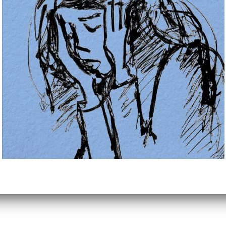
10 €
Sofort bis 24 Stund
50 €
3–7 Werktage
zenzierung
z der Curacao eGaming, was ein gewisses Maß an Regulieru
ndet SSL-Verschlüsselung und bietet optionale Zwei-Faktor-
ätzliche Sicherheit.
Wichtig:
Da die Lizenz aus Curacao stam
ndern der lokalen Einkommensteuer unterliegen. Konsultie
rberater.