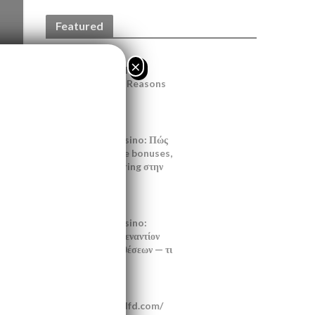
Featured
TAK BERKATEGORI
×
365casinoresearch KYC
Rejected: Common Reasons
and Fixes
TAK BERKATEGORI
SlotsHub twitch casino: Πώς
λειτουργούν welcome bonuses,
free spins και wagering στην
πράξη
TAK BERKATEGORI
SlotsHub twitch casino:
Γρήγορες αναλήψεις εναντίον
χαμηλών ορίων καταθέσεων — τι
συμφέρει;
en
TAK BERKATEGORI
cw-check-https://fdfd.com/
en