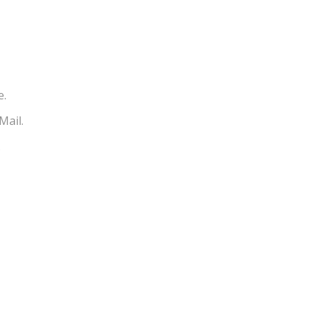
e.
Mail.
.