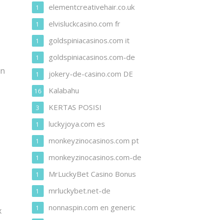
elementcreativehair.co.uk
1
elvisluckcasino.com fr
1
goldspiniacasinos.com it
1
goldspiniacasinos.com-de
1
en
jokery-de-casino.com DE
1
Kalabahu
16
KERTAS POSISI
3
luckyjoya.com es
1
monkeyzinocasinos.com pt
1
monkeyzinocasinos.com-de
1
MrLuckyBet Casino Bonus
1
mrluckybet.net-de
1
nonnaspin.com en generic
1
x