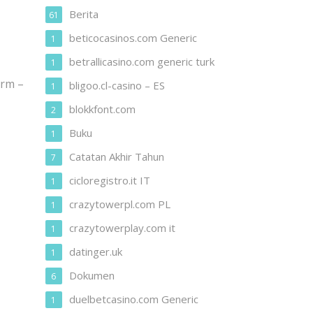
Berita
61
beticocasinos.com Generic
1
betrallicasino.com generic turk
1
orm –
bligoo.cl-casino – ES
1
blokkfont.com
2
Buku
1
Catatan Akhir Tahun
7
cicloregistro.it IT
1
crazytowerpl.com PL
1
crazytowerplay.com it
1
datinger.uk
1
Dokumen
6
duelbetcasino.com Generic
1