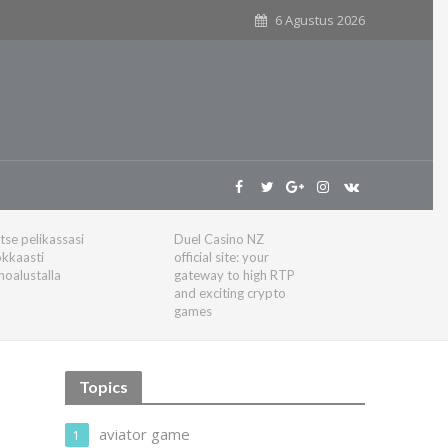
6 Agustus 2026
itse pelikassasi
Duel Casino NZ
okkaasti
official site: your
noalustalla
gateway to high RTP
and exciting crypto
games
Topics
aviator game
1