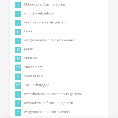
MrLuckyBet Casino Bonus
1
mrluckybet.net-de
1
nonnaspin.com en generic
1
Opini
11
owlgamescasinos.com Generic
1
public
35
Publikasi
85
Siaran Pers
115
spna.org.uk
2
Tak Berkategori
823
tweedbetcasino.com bonus generic
1
uw88alternatif.com en generic
1
wageoncasinos.com Generic
2