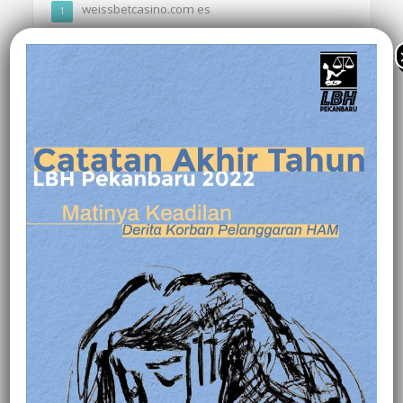
weissbetcasino.com es
1
wintinoplay.comp romotions generic
1
youthworker.org.uk
1
Featured
PUBLIC
Unlocking joint health: Essential
supplements and home care strategies
with SendiDoc
PUBLIC
Bonusjakt Slik finner du de beste
casinobonuser
PUBLIC
Online Casino 2026: Sichere Zugänge und
die besten Spiele im Überblick
TAK BERKATEGORI
365casinoresearch KYC Rejected:
Common Reasons and Fixes