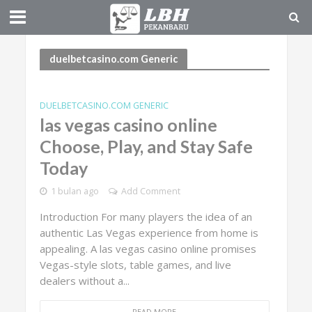
duelbetcasino.com Generic
DUELBETCASINO.COM GENERIC
las vegas casino online
Choose, Play, and Stay Safe
Today
1 bulan ago
Add Comment
Introduction For many players the idea of an
authentic Las Vegas experience from home is
appealing. A las vegas casino online promises
Vegas-style slots, table games, and live
dealers without a...