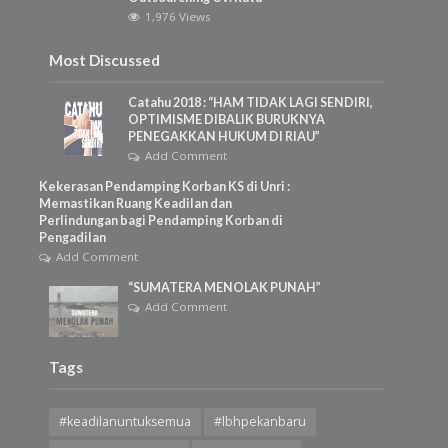
1,976 Views
Most Discussed
Catahu 2018 : “HAM TIDAK LAGI SENDIRI,
OPTIMISME DIBALIK BURUKNYA
PENEGAKKAN HUKUM DI RIAU”
Add Comment
Kekerasan Pendamping Korban KS di Unri :
Memastikan Ruang Keadilan dan
Perlindungan bagi Pendamping Korban di
Pengadilan
Add Comment
“SUMATERA MENOLAK PUNAH”
Add Comment
Tags
#keadilanuntuksemua
#lbhpekanbaru