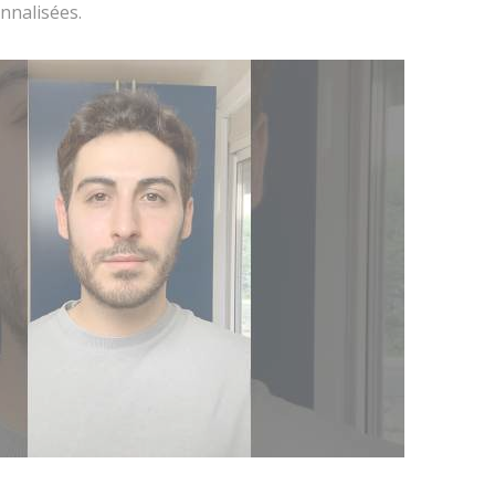
nnalisées.