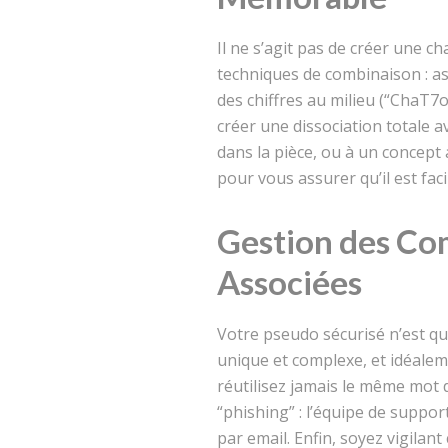
Il ne s’agit pas de créer une ch
techniques de combinaison : as
des chiffres au milieu (“ChaT7o
créer une dissociation totale a
dans la pièce, ou à un concept a
pour vous assurer qu’il est faci
Gestion des Co
Associées
Votre pseudo sécurisé n’est qu’
unique et complexe, et idéaleme
réutilisez jamais le même mot 
“phishing” : l’équipe de suppor
par email. Enfin, soyez vigilan