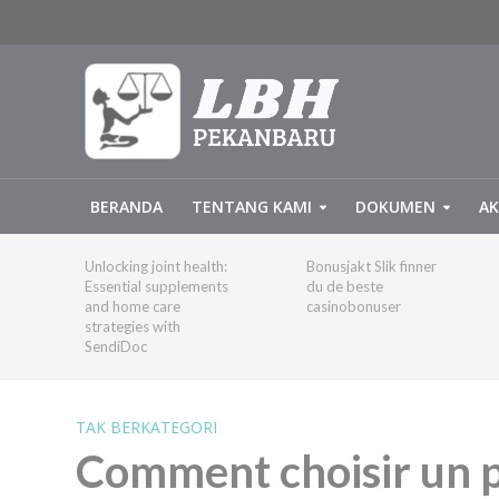
BERANDA
TENTANG KAMI
DOKUMEN
AK
Unlocking joint health:
Bonusjakt Slik finner
Essential supplements
du de beste
and home care
casinobonuser
strategies with
SendiDoc
TAK BERKATEGORI
Comment choisir un 