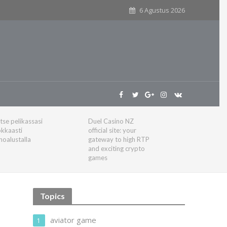
6 Agustus 2026
itse pelikassasi
Duel Casino NZ
okkaasti
official site: your
noalustalla
gateway to high RTP
and exciting crypto
games
Topics
aviator game
1