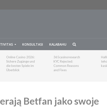
TIVITAS
KONSULTASI
KALABAHU
Online Casino 2026:
365casinoresearch
Hall
Sichere Zugänge und
KYC Rejected:
teh
die besten Spiele im
Common Reasons
kasi
Überblick
and Fixes
erają Betfan jako swoje