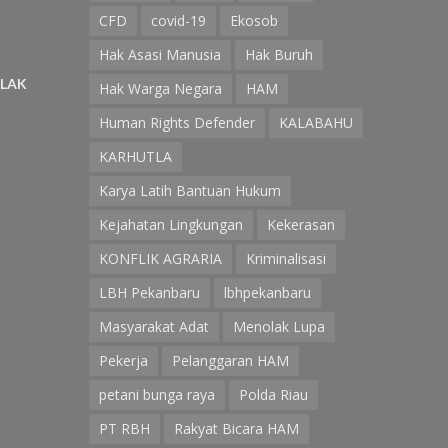
CFD
covid-19
Ekosob
Hak Asasi Manusia
Hak Buruh
LAK
Hak Warga Negara
HAM
Human Rights Defender
KALABAHU
KARHUTLA
Karya Latih Bantuan Hukum
Kejahatan Lingkungan
Kekerasan
KONFLIK AGRARIA
Kriminalisasi
LBH Pekanbaru
lbhpekanbaru
Masyarakat Adat
Menolak Lupa
Pekerja
Pelanggaran HAM
petani bunga raya
Polda Riau
PT RBH
Rakyat Bicara HAM