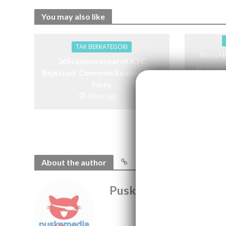
You may also like
TAK BERKATEGORI
SlotsH
365casinoresearch KYC
λειτουρ
Rejected: Common Reasons and
free sp
Fixes
4 hari ago
About the author
PuskoMedia Indonesi