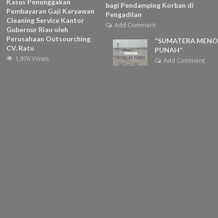
Kasus Penunggakan
bagi Pendamping Korban di
Pembayaran Gaji Karyawan
Pengadilan
Cleaning Service Kantor
Add Comment
Gubernur Riau oleh
Perusahaan Outsourching
“SUMATERA MENO
CV. Ratu
PUNAH”
1,976 Views
Add Comment