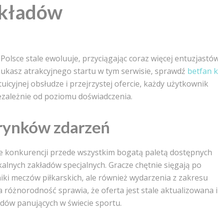
akładów
olsce stale ewoluuje, przyciągając coraz więcej entuzjastó
zukasz atrakcyjnego startu w tym serwisie, sprawdź
betfan 
ntuicyjnej obsłudze i przejrzystej ofercie, każdy użytkownik
niezależnie od poziomu doświadczenia.
 rynków zdarzeń
tle konkurencji przede wszystkim bogatą paletą dostępnych
alnych zakładów specjalnych. Gracze chętnie sięgają po
yniki meczów piłkarskich, ale również wydarzenia z zakresu
a różnorodność sprawia, że oferta jest stale aktualizowana i
dów panujących w świecie sportu.