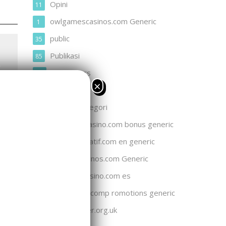
Opini
11
owlgamescasinos.com Generic
1
public
35
Publikasi
85
ν
Siaran Pers
115
τι
×
spna.org.uk
2
Tak Berkategori
823
tweedbetcasino.com bonus generic
1
uw88alternatif.com en generic
1
wageoncasinos.com Generic
2
OSTS
weissbetcasino.com es
1
wintinoplay.comp romotions generic
1
youthworker.org.uk
1