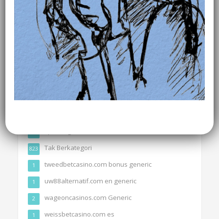
mrluckybet.net-de
1
nonnaspin.com en generic
1
Opini
11
owlgamescasinos.com Generic
1
public
35
Publikasi
85
Siaran Pers
115
spna.org.uk
2
Tak Berkategori
823
tweedbetcasino.com bonus generic
1
uw88alternatif.com en generic
1
wageoncasinos.com Generic
2
weissbetcasino.com es
1