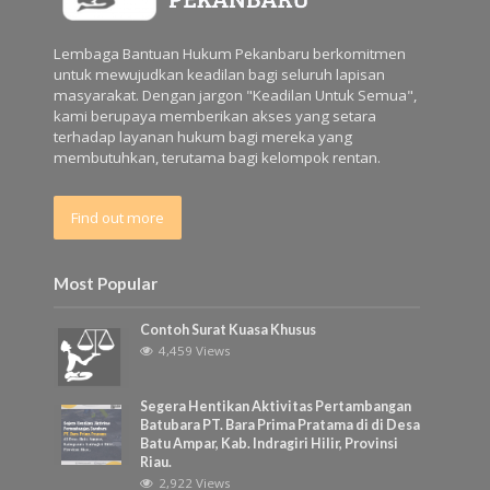
Lembaga Bantuan Hukum Pekanbaru berkomitmen
untuk mewujudkan keadilan bagi seluruh lapisan
masyarakat. Dengan jargon "Keadilan Untuk Semua",
kami berupaya memberikan akses yang setara
terhadap layanan hukum bagi mereka yang
membutuhkan, terutama bagi kelompok rentan.
Find out more
Most Popular
Contoh Surat Kuasa Khusus
4,459 Views
Segera Hentikan Aktivitas Pertambangan
Batubara PT. Bara Prima Pratama di di Desa
Batu Ampar, Kab. Indragiri Hilir, Provinsi
Riau.
2,922 Views