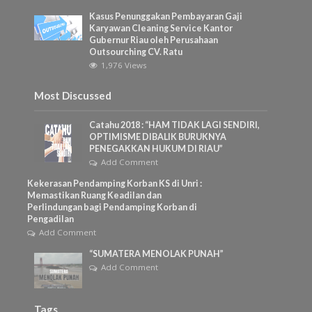
Kasus Penunggakan Pembayaran Gaji
Karyawan Cleaning Service Kantor
Gubernur Riau oleh Perusahaan
Outsourching CV. Ratu
1,976 Views
Most Discussed
Catahu 2018 : “HAM TIDAK LAGI SENDIRI,
OPTIMISME DIBALIK BURUKNYA
PENEGAKKAN HUKUM DI RIAU”
Add Comment
Kekerasan Pendamping Korban KS di Unri :
Memastikan Ruang Keadilan dan
Perlindungan bagi Pendamping Korban di
Pengadilan
Add Comment
“SUMATERA MENOLAK PUNAH”
Add Comment
Tags