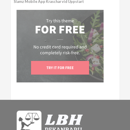
Slamz Mobile App Kraschar vid Uppstart