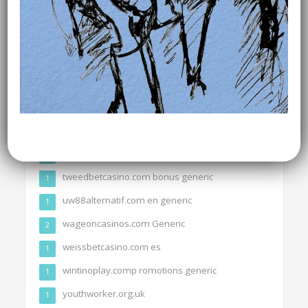
Opini
11
owlgamescasinos.com Generic
1
public
35
Publikasi
85
Siaran Pers
115
spna.org.uk
2
Tak Berkategori
823
tweedbetcasino.com bonus generic
1
uw88alternatif.com en generic
1
wageoncasinos.com Generic
2
weissbetcasino.com es
1
wintinoplay.comp romotions generic
1
youthworker.org.uk
1