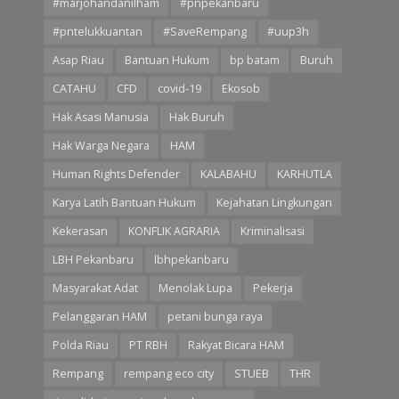
#marjohandanilham
#pnpekanbaru
#pntelukkuantan
#SaveRempang
#uup3h
Asap Riau
Bantuan Hukum
bp batam
Buruh
CATAHU
CFD
covid-19
Ekosob
Hak Asasi Manusia
Hak Buruh
Hak Warga Negara
HAM
Human Rights Defender
KALABAHU
KARHUTLA
Karya Latih Bantuan Hukum
Kejahatan Lingkungan
Kekerasan
KONFLIK AGRARIA
Kriminalisasi
LBH Pekanbaru
lbhpekanbaru
Masyarakat Adat
Menolak Lupa
Pekerja
Pelanggaran HAM
petani bunga raya
Polda Riau
PT RBH
Rakyat Bicara HAM
Rempang
rempang eco city
STUEB
THR