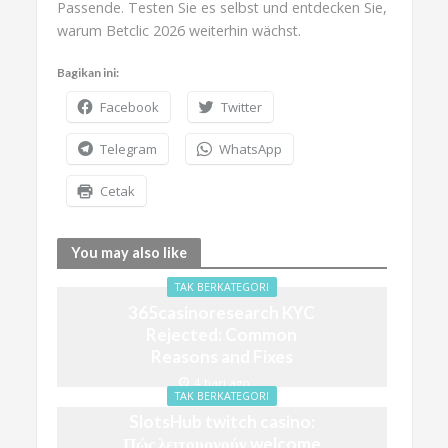
Passende. Testen Sie es selbst und entdecken Sie,
warum Betclic 2026 weiterhin wächst.
Bagikan ini:
Facebook
Twitter
Telegram
WhatsApp
Cetak
You may also like
TAK BERKATEGORI
365casinoresearch KYC
Rejected: Common
Reasons and Fixes
4 hari ago
TAK BERKATEGORI
SlotsHub twitch casino:
Πώς λειτουργούν welcome