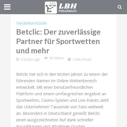
TAK BERKATEGORI
Betclic: Der zuverlässige
Partner für Sportwetten
und mehr
66 Views
3 bulan ago
2 Min Read
Betclic hat sich in den letzten Jahren zu einem der
führenden Namen im Online-Wettenbereich
entwickelt. Mit einer benutzerfreundlichen
Plattform und einem umfangreichen Angebot an
Sportwetten, Casino-Spielen und Live-Events zieht
das Unternehmen Tausende von Fans weltweit
an. Besonders in Deutschland genießt Betclic
einen ausgezeichneten Ruf dank schneller
Auszahlungen und attraktiver Quoten.